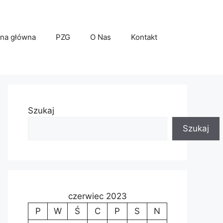
ona główna
PZG
O Nas
Kontakt
Szukaj
Szukaj
czerwiec 2023
P
W
Ś
C
P
S
N