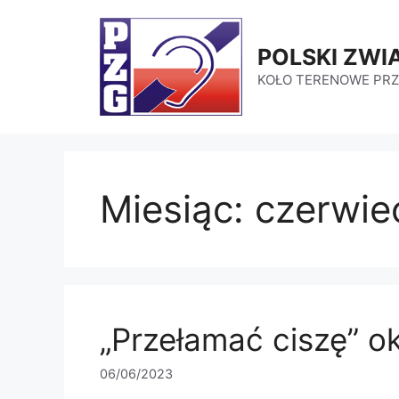
Przejdź
do
POLSKI ZWI
treści
KOŁO TERENOWE PR
Miesiąc:
czerwie
„Przełamać ciszę” okr
06/06/2023