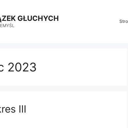
ĄZEK GŁUCHYCH
Str
ZEMYŚL
c 2023
es III