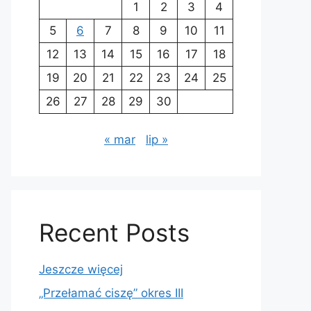
1
2
3
4
5
6
7
8
9
10
11
12
13
14
15
16
17
18
19
20
21
22
23
24
25
26
27
28
29
30
« mar
lip »
Recent Posts
Jeszcze więcej
„Przełamać ciszę” okres III