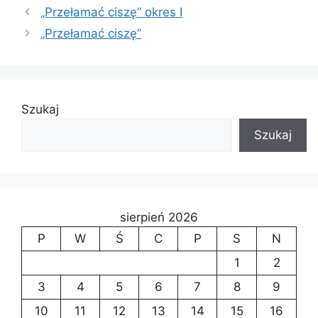
„Przełamać ciszę” okres I
„Przełamać ciszę”
Szukaj
Szukaj
sierpień 2026
P
W
Ś
C
P
S
N
1
2
3
4
5
6
7
8
9
10
11
12
13
14
15
16