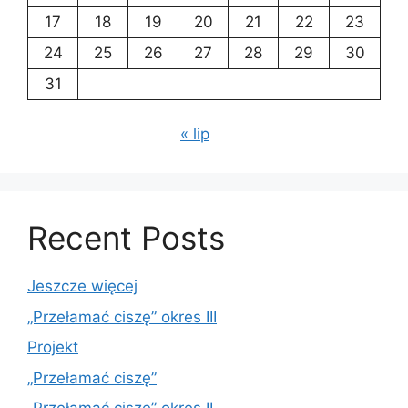
17
18
19
20
21
22
23
24
25
26
27
28
29
30
31
« lip
Recent Posts
Jeszcze więcej
„Przełamać ciszę” okres III
Projekt
„Przełamać ciszę”