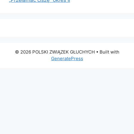
„Przełamać ciszę” okres II
© 2026 POLSKI ZWIĄZEK GŁUCHYCH
• Built with
GeneratePress